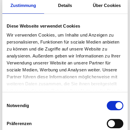
Zustimmung
Details
Über Cookies
und Verhaltensmuster, traumatische Erfahrungen
oder ähnliches, kann es hilfreich sein eine
Psychotherapie in Anspruch zu nehmen.
Diese Webseite verwendet Cookies
Wir verwenden Cookies, um Inhalte und Anzeigen zu
personalisieren, Funktionen für soziale Medien anbieten
zu können und die Zugriffe auf unsere Website zu
analysieren. Außerdem geben wir Informationen zu Ihrer
Verwendung unserer Website an unsere Partner für
soziale Medien, Werbung und Analysen weiter. Unsere
Partner führen diese Informationen möglicherweise mit
weiteren Daten zusammen, die Sie ihnen bereitgestellt
haben oder die sie im Rahmen Ihrer Nutzung der Dienste
gesammelt haben.
Einwilligungsauswahl
Notwendig
Präferenzen