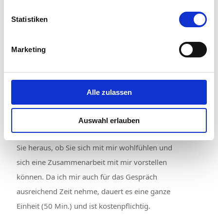
Statistiken
Rahmenbedingungen
Marketing
Erstgespräch
Ich möchte Sie zu einem persönlichen Gespräch
Alle zulassen
einladen, in dem Sie die Möglichkeit haben, Ihr
Anliegen und Fragen zu besprechen sowie mich
Auswahl erlauben
und meine Arbeitsweise kennenzulernen. Finden
Sie heraus, ob Sie sich mit mir wohlfühlen und
sich eine Zusammenarbeit mit mir vorstellen
können. Da ich mir auch für das Gespräch
ausreichend Zeit nehme, dauert es eine ganze
Einheit (50 Min.) und ist kostenpflichtig.